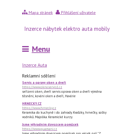
Mapa stránek
Přihlášení uživatele
Inzerce nábytek elektro auta mobily
stroje knihy sport počítače
Menu
Inzerce Auta
Reklamní sdělení
Servis a opravy oken a dveří
https://www.oknoservis1.cz
seřízení oken, dveří servis oprava oken a dveří výměna
těsnění, kování oken a dveří, Havárie
HRNECKY.CZ
https://www.hrnecky.cz
Keramika do kuchyně i do zahrady. Kvašáky, hrnečky, sošky
vodníků. Majolika. Keramické kurzy.
Jsme výhradním dovozcem pomůcek
https://www.guamani.cz
Jsme výhradním dovozcem pomůcek pro výcvik psů "Z